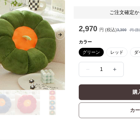
ご注文確定か
2,970
円 (税込)
3,300
円 (
Next slide
カラー
グリーン
レッド
ダ
1
購
カー