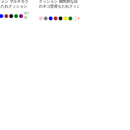
ション マルチカラ
クッション 個性的な目
クッション コージーコ
もたれクッション
のネコ型背もたれクッシ
ーナークッション
ョン
全
7
全
全
3
色
色
9
色