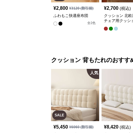
¥
2,800
¥
2,700
(税込)
¥
3120
(割引前)
ふわもこ快適座布団
クッション 北欧
チェア用クッシ
全
2
色
クッション
背もたれ
のおすす
人気
SALE
¥
5,450
¥
8,420
(税込)
¥
6060
(割引前)