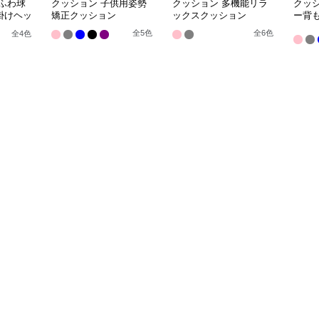
ふわ球
クッション 子供用姿勢
クッション 多機能リラ
クッ
掛けヘッ
矯正クッション
ックスクッション
ー背
全
5
色
全
6
色
全
4
色