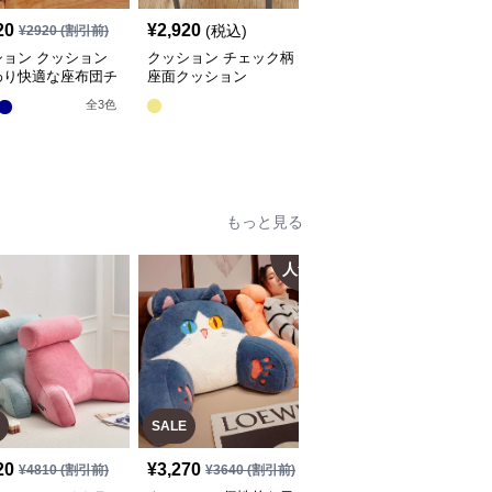
20
¥
2,920
¥
2,660
(税込)
(税込)
¥
2920
(割引前)
ション クッション
クッション チェック柄
クッション ふわふわ織
わり快適な座布団チ
座面クッション
り模様クッション座布団
パッド
全
3
色
もっと見る
人気
人
SALE
20
¥
3,270
¥
4,310
(税込)
¥
4810
(割引前)
¥
3640
(割引前)