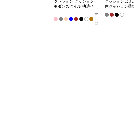
クッション クッション
クッション ふわ
モダンスタイル 快適ベ
体クッション壁
ッドヘッドボード
ドボード
全
8
色