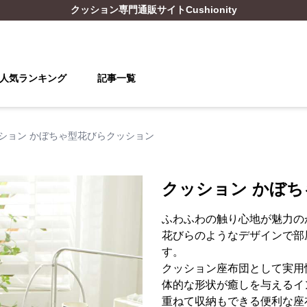
クッション
専門通販サイト
Cushionity
人気ランキング
記事一覧
ション かぼちゃ型花びらクッション
クッション かぼ
ふわふわの触り心地が魅力の
花びらのようなデザインで部
す。
クッション座布団として実用
体的な形状が癒しを与えるイ
重ねて収納もできる便利な座