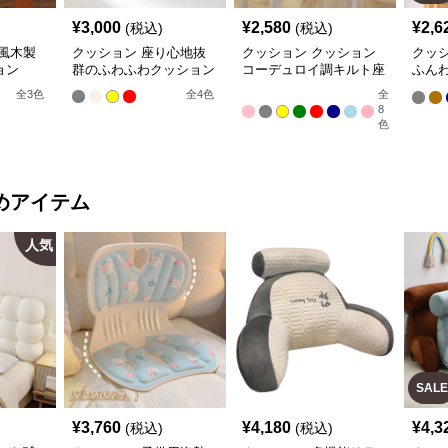
¥
3,000
¥
2,580
¥
2,6
(税込)
(税込)
風木製
クッション 座り心地抜
クッション クッション
クッ
ョン
群のふわふわクッション
コーデュロイ調キルト座
ふん
布団
ェア
全
3
色
全
4
色
全
8
色
めアイテム
人気
SALE
¥
3,760
¥
4,180
¥
4,3
(税込)
(税込)