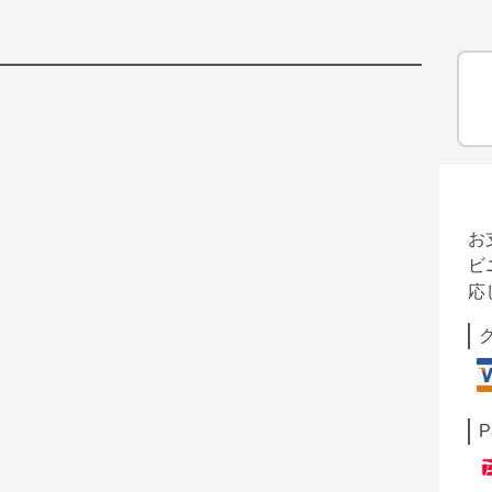
お
ビ
応
P