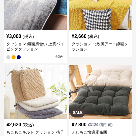
¥
3,000
¥
2,660
(税込)
(税込)
クッション 鏡面風合い 上質パイ
クッション 北欧風アート線画ク
ピングクッション
ッション
全
3
色
SALE
¥
2,620
¥
2,800
(税込)
¥
3120
(割引前)
もこもこキルト クッション 椅子
ふわもこ快適座布団