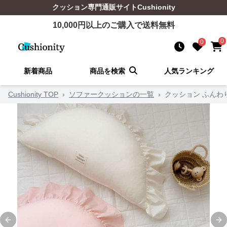
クッション
専門通販サイト
Cushionity
10,000
円以上のご購入で送料無料
0
0
新着商品
商品を検索
人気ランキング
Cushionity TOP
›
ソファークッションの一覧
›
クッション ふんわ
Previous slide
Ne