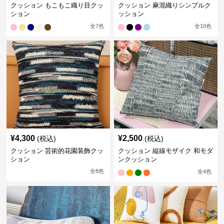
クッション もこもこ織り目クッ
クッション 麻混織りシンプルク
ション
ッション
全
7
色
全
10
色
¥
4,300
¥
2,500
(税込)
(税込)
クッション 芸術的花園装飾クッ
クッション 縦線モザイク 和モダ
ション
ンクッション
全
8
色
全
4
色