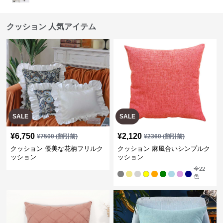
クッション 人気アイテム
SALE
SALE
¥
6,750
¥
2,120
¥
7500
(割引前)
¥
2360
(割引前)
クッション 優美な花柄フリルク
クッション 麻風合いシンプルク
ッション
ッション
全
22
色