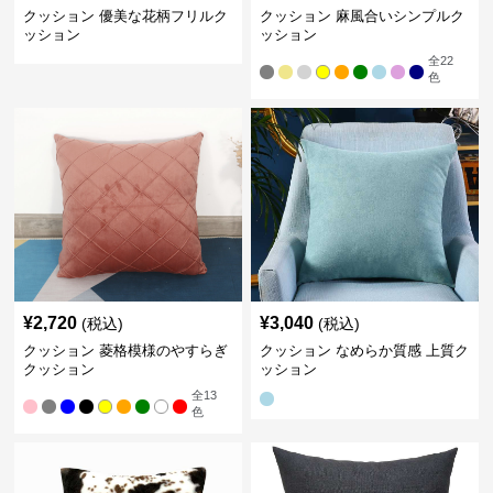
クッション 優美な花柄フリルク
クッション 麻風合いシンプルク
ッション
ッション
全
22
色
¥
2,720
¥
3,040
(税込)
(税込)
クッション 菱格模様のやすらぎ
クッション なめらか質感 上質ク
クッション
ッション
全
13
色