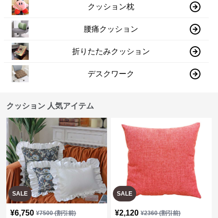
クッション枕
腰痛クッション
折りたたみクッション
デスクワーク
クッション 人気アイテム
SALE
SALE
¥
6,750
¥
2,120
¥
7500
(割引前)
¥
2360
(割引前)