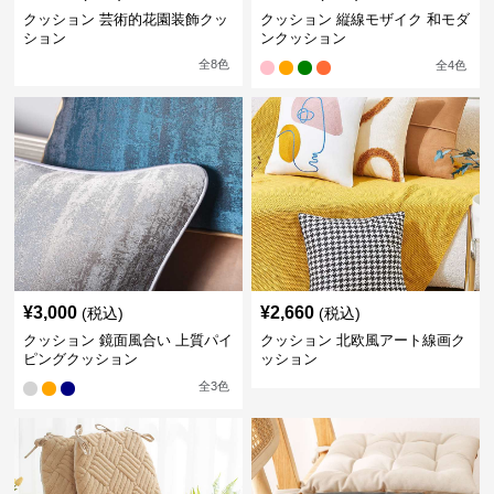
クッション 芸術的花園装飾クッ
クッション 縦線モザイク 和モダ
ション
ンクッション
全
8
色
全
4
色
¥
3,000
¥
2,660
(税込)
(税込)
クッション 鏡面風合い 上質パイ
クッション 北欧風アート線画ク
ピングクッション
ッション
全
3
色