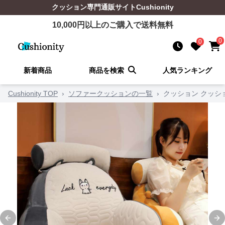
クッション
専門通販サイト
Cushionity
10,000
円以上のご購入で送料無料
0
0
新着商品
商品を検索
人気ランキング
Cushionity TOP
›
ソファークッションの一覧
›
クッション クッシ
Previous slide
Ne