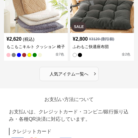
SALE
¥
2,620
¥
2,800
(税込)
¥
3120
(割引前)
もこもこキルト クッション 椅子
ふわもこ快適座布団
全
7
色
全
2
色
›
人気アイテム一覧へ
お支払い方法について
お支払いは、クレジットカード・コンビニ/銀行振り込
み・各種QR決済に対応しています。
クレジットカード