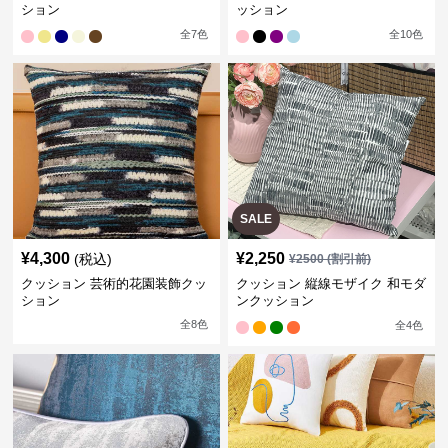
ション
ッション
全
7
色
全
10
色
SALE
¥
4,300
¥
2,250
(税込)
¥
2500
(割引前)
クッション 芸術的花園装飾クッ
クッション 縦線モザイク 和モダ
ション
ンクッション
全
8
色
全
4
色