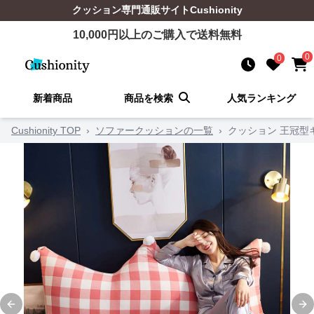
クッション
専門通販サイト
Cushionity
10,000
円以上のご購入で送料無料
0
0
新着商品
商品を検索
人気ランキング
Cushionity TOP
›
ソファークッションの一覧
›
クッション 王冠型
Previous slide
Ne