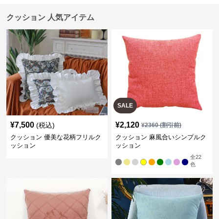
クッション 人気アイテム
SALE
¥
7,500
¥
2,120
(税込)
¥
2360
(割引前)
クッション 優美な花柄フリルク
クッション 麻風合いシンプルク
ッション
ッション
全
22
色