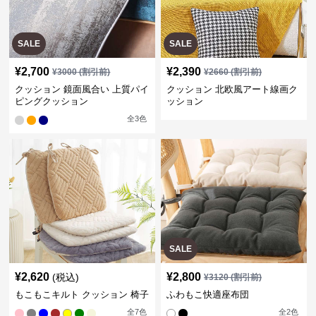
SALE
SALE
¥
2,700
¥
2,390
¥
3000
(割引前)
¥
2660
(割引前)
クッション 鏡面風合い 上質パイ
クッション 北欧風アート線画ク
ピングクッション
ッション
全
3
色
SALE
¥
2,620
¥
2,800
(税込)
¥
3120
(割引前)
もこもこキルト クッション 椅子
ふわもこ快適座布団
全
7
色
全
2
色