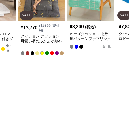
SALE
SALE
¥
15300
(割引
¥
3,260
¥
7,8
(税込)
¥
13,770
前)
 ロマ
ビーズクッション 北欧
クッ
クッション クッション
団付きダ
風パターンファブリック
ロビ
可愛い柄のふかふか敷布
アームチェア
団
全
7
全
3
色
全
色
13
色