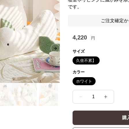
です。
ご注文確定か
4,220
円
Next slide
サイズ
久坐不累】
カラー
ホワイト
1
購