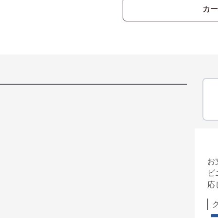
カー
お
ビ
応