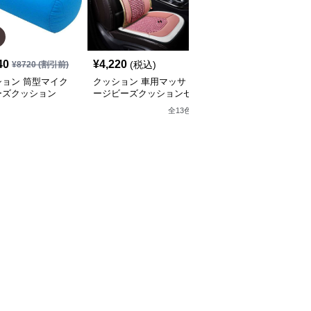
SALE
40
¥
4,220
¥
2,860
(税込)
¥
8720
(割引前)
¥
3180
(割引前)
ション 筒型マイク
クッション 車用マッサ
クッション ゆったりく
ーズクッション
ージビーズクッションセ
つろげるビーズクッショ
ット
ン
全
13
色
全
9
色