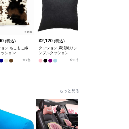
SALE
00
¥
2,120
¥
3,870
(税込)
(税込)
¥
4300
(割引前)
ション もこもこ織
クッション 麻混織りシ
クッション 芸術的花園
クッション
ンプルクッション
装飾クッション
全
8
色
全
7
色
全
10
色
もっと見る