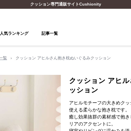
クッション
専門通販サイト
Cushionity
人気ランキング
記事一覧
一覧
›
クッション アヒルさん抱き枕ぬいぐるみクッション
クッション アヒ
ッション
アヒルモチーフの大きめクッ
使える柔らかな抱き枕です。
癒し効果抜群の素材感で抱き
リアのアクセントに。
寝室やリビングに温かみを添