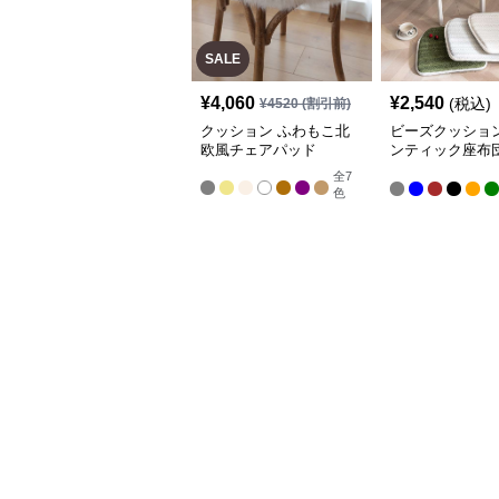
SALE
¥
4,060
¥
2,540
(税込)
¥
4520
(割引前)
クッション ふわもこ北
ビーズクッション
欧風チェアパッド
ンティック座布
イニングチェア
全
7
色