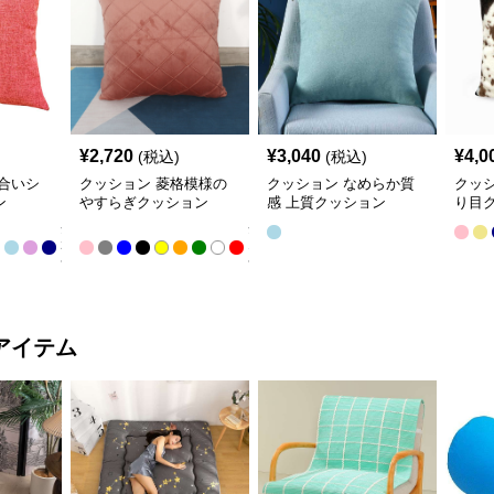
¥
2,720
¥
3,040
¥
4,0
(税込)
(税込)
合いシ
クッション 菱格模様の
クッション なめらか質
クッ
ン
やすらぎクッション
感 上質クッション
り目
全
全
22
13
色
色
アイテム