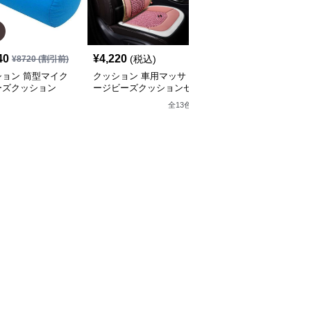
SALE
40
¥
4,220
¥
2,860
(税込)
¥
8720
(割引前)
¥
3180
(割引前)
ション 筒型マイク
クッション 車用マッサ
クッション ゆったりく
ーズクッション
ージビーズクッションセ
つろげるビーズクッショ
ット
ン
全
13
色
全
9
色