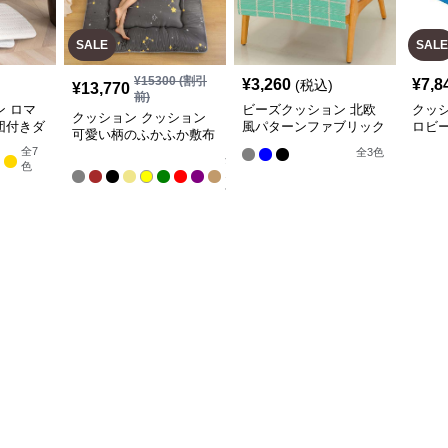
SALE
SALE
¥
15300
(割引
¥
3,260
¥
7,8
(税込)
¥
13,770
前)
 ロマ
ビーズクッション 北欧
クッ
クッション クッション
団付きダ
風パターンファブリック
ロビ
可愛い柄のふかふか敷布
アームチェア
団
全
7
全
3
色
全
色
13
色