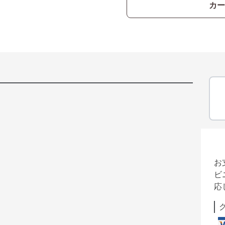
カー
お
ビ
応