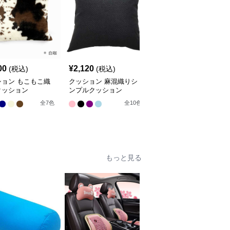
SALE
00
¥
2,120
¥
3,870
(税込)
(税込)
¥
4300
(割引前)
ション もこもこ織
クッション 麻混織りシ
クッション 芸術的花園
クッション
ンプルクッション
装飾クッション
全
8
色
全
7
色
全
10
色
もっと見る