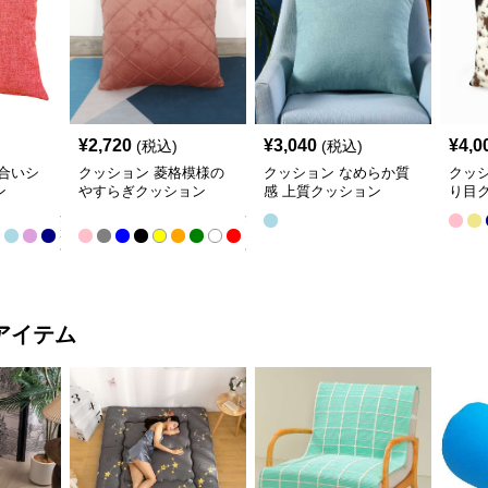
¥
2,720
¥
3,040
¥
4,0
(税込)
(税込)
合いシ
クッション 菱格模様の
クッション なめらか質
クッ
ン
やすらぎクッション
感 上質クッション
り目
全
全
22
13
色
色
アイテム