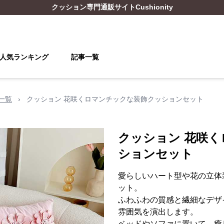
クッション
専門通販サイト
Cushionity
人気ランキング
記事一覧
一覧
›
クッション 花咲くロマンチックな装飾クッションセット
クッション 花咲
ションセット
愛らしいハート型や花の立体
ット。
ふわふわの質感と繊細なデザ
雰囲気を演出します。
ベッドやソファに置いて、癒