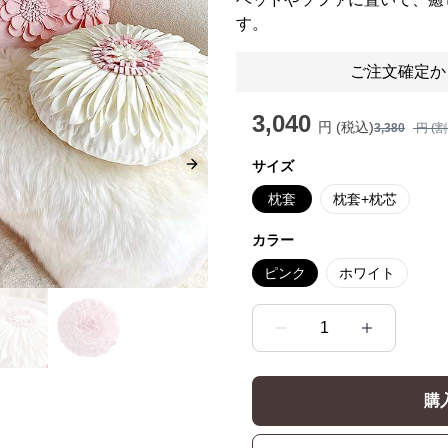
す。
ご注文確定か
3,040
円 (税込)
3,380
円 (
サイズ
Next slide
枕套
枕套+枕芯
カラー
ピンク
ホワイト
1
購