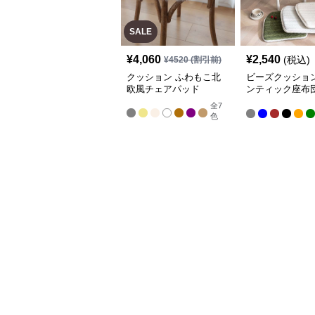
SALE
¥
4,060
¥
2,540
(税込)
¥
4520
(割引前)
クッション ふわもこ北
ビーズクッション
欧風チェアパッド
ンティック座布
イニングチェア
全
7
色