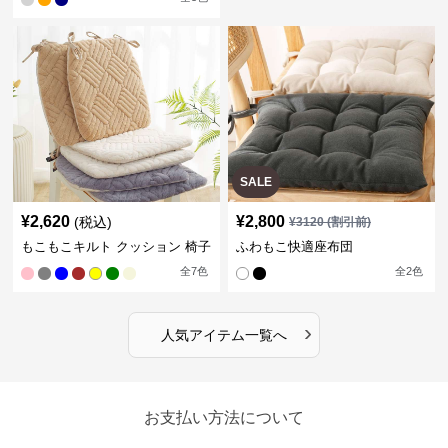
SALE
¥
2,620
¥
2,800
(税込)
¥
3120
(割引前)
もこもこキルト クッション 椅子
ふわもこ快適座布団
全
7
色
全
2
色
›
人気アイテム一覧へ
お支払い方法について