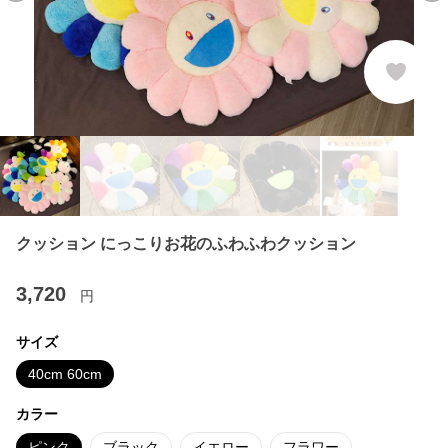
クッション にっこりお花のふわふわクッション
3,720
円
サイズ
40cm 60cm
カラー
ピンク
ブラック
イエロー
フラワー