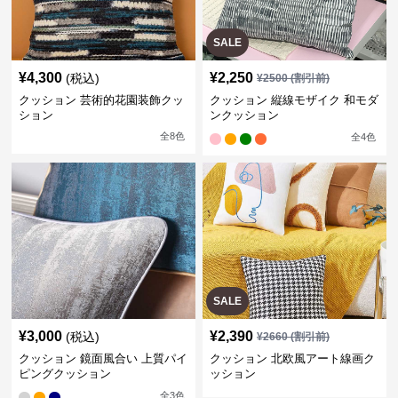
SALE
¥
4,300
¥
2,250
(税込)
¥
2500
(割引前)
クッション 芸術的花園装飾クッ
クッション 縦線モザイク 和モダ
ション
ンクッション
全
8
色
全
4
色
SALE
¥
3,000
¥
2,390
(税込)
¥
2660
(割引前)
クッション 鏡面風合い 上質パイ
クッション 北欧風アート線画ク
ピングクッション
ッション
全
3
色