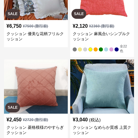
SALE
SALE
¥
6,750
¥
2,120
¥
7500
(割引前)
¥
2360
(割引前)
クッション 優美な花柄フリルク
クッション 麻風合いシンプルク
ッション
ッション
全
22
色
SALE
¥
2,450
¥
3,040
(税込)
¥
2720
(割引前)
クッション 菱格模様のやすらぎ
クッション なめらか質感 上質ク
クッション
ッション