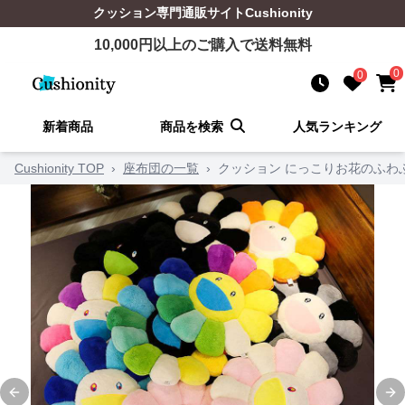
クッション
専門通販サイト
Cushionity
10,000
円以上のご購入で送料無料
0
0
新着商品
商品を検索
人気ランキング
Cushionity TOP
›
座布団の一覧
›
クッション にっこりお花のふわ
Previous slide
Ne