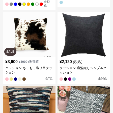
全
13
色
SALE
¥
3,600
¥
2,120
(税込)
¥
4000
(割引前)
クッション もこもこ織り目クッ
クッション 麻混織りシンプルク
ション
ッション
全
7
色
全
10
色