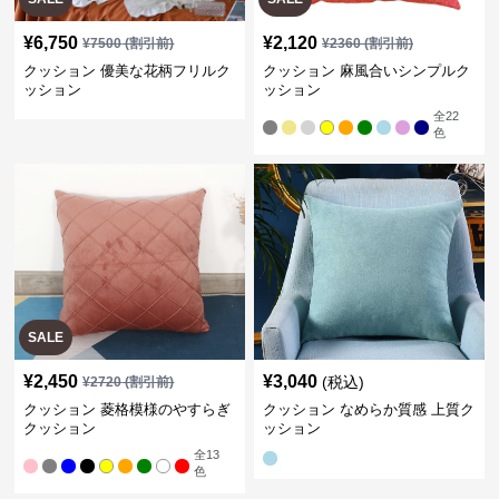
¥
6,750
¥
2,120
¥
7500
(割引前)
¥
2360
(割引前)
クッション 優美な花柄フリルク
クッション 麻風合いシンプルク
ッション
ッション
全
22
色
SALE
¥
2,450
¥
3,040
(税込)
¥
2720
(割引前)
クッション 菱格模様のやすらぎ
クッション なめらか質感 上質ク
クッション
ッション
全
13
色