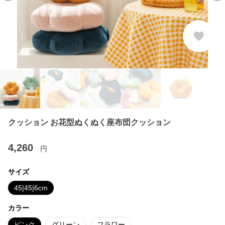
クッション お花型ぬくぬく座布団クッション
4,260
円
サイズ
45|45|6cm
カラー
ピンク
グリーン
フラワー