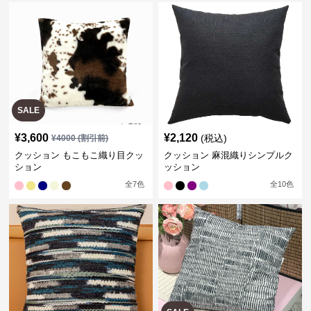
SALE
¥
3,600
¥
2,120
(税込)
¥
4000
(割引前)
クッション もこもこ織り目クッ
クッション 麻混織りシンプルク
ション
ッション
全
7
色
全
10
色