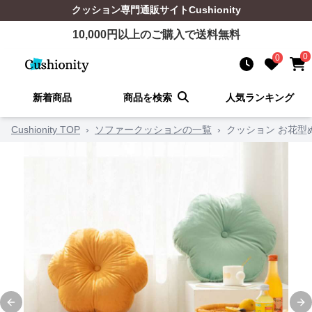
クッション
専門通販サイト
Cushionity
10,000
円以上のご購入で送料無料
0
0
新着商品
商品を検索
人気ランキング
Cushionity TOP
›
ソファークッションの一覧
›
クッション お花型
Previous slide
Ne