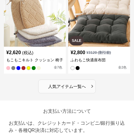
SALE
¥
2,620
¥
2,800
(税込)
¥
3120
(割引前)
もこもこキルト クッション 椅子
ふわもこ快適座布団
全
7
色
全
2
色
›
人気アイテム一覧へ
お支払い方法について
お支払いは、クレジットカード・コンビニ/銀行振り込
み・各種QR決済に対応しています。