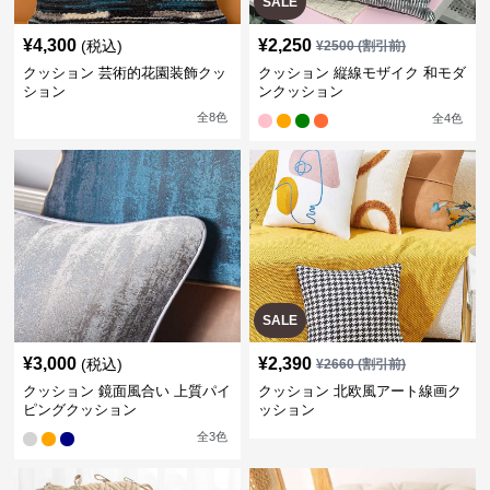
SALE
¥
4,300
¥
2,250
(税込)
¥
2500
(割引前)
クッション 芸術的花園装飾クッ
クッション 縦線モザイク 和モダ
ション
ンクッション
全
8
色
全
4
色
SALE
¥
3,000
¥
2,390
(税込)
¥
2660
(割引前)
クッション 鏡面風合い 上質パイ
クッション 北欧風アート線画ク
ピングクッション
ッション
全
3
色