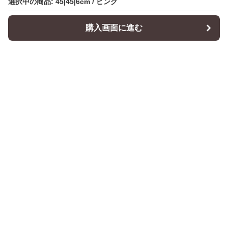
選択中の商品: 45|45|6cm / ピンク
購入画面に進む
Cushionity
について
会社概要
利用規約