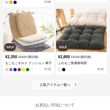
全
3
色
SALE
SALE
¥
2,350
¥
2,800
¥
2620
(割引前)
¥
3120
(割引前)
もこもこキルト クッション 椅子
ふわもこ快適座布団
全
7
色
全
2
色
›
人気アイテム一覧へ
お支払い方法について