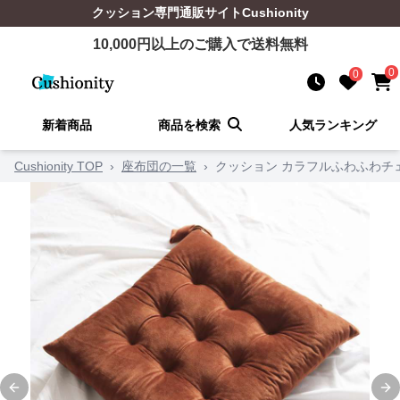
クッション
専門通販サイト
Cushionity
10,000
円以上のご購入で送料無料
0
0
新着商品
商品を検索
人気ランキング
Cushionity TOP
›
座布団の一覧
›
クッション カラフルふわふわチ
Previous slide
Ne