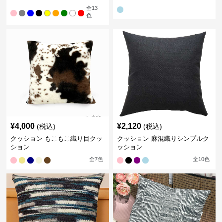
全
13
色
¥
4,000
¥
2,120
(税込)
(税込)
クッション もこもこ織り目クッ
クッション 麻混織りシンプルク
ション
ッション
全
7
色
全
10
色