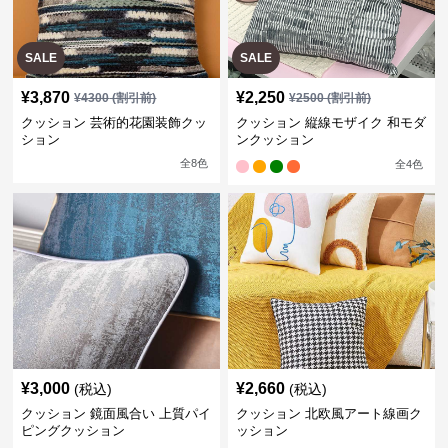
SALE
SALE
¥
3,870
¥
2,250
¥
4300
(割引前)
¥
2500
(割引前)
クッション 芸術的花園装飾クッ
クッション 縦線モザイク 和モダ
ション
ンクッション
全
8
色
全
4
色
¥
3,000
¥
2,660
(税込)
(税込)
クッション 鏡面風合い 上質パイ
クッション 北欧風アート線画ク
ピングクッション
ッション