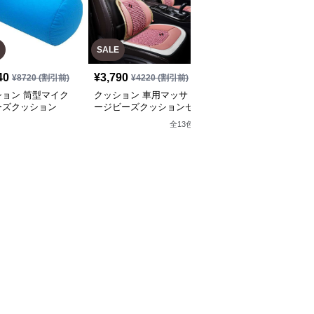
SALE
SALE
40
¥
3,790
¥
2,860
¥
8720
(割引前)
¥
4220
(割引前)
¥
3180
(割引前)
ション 筒型マイク
クッション 車用マッサ
クッション ゆったりく
ーズクッション
ージビーズクッションセ
つろげるビーズクッショ
ット
ン
全
13
色
全
9
色