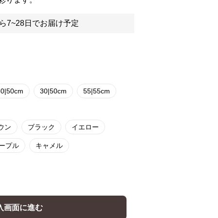
ら7~28日でお届け予定
50|50cm
30|50cm
55|55cm
ウン
ブラック
イエロー
ープル
キャメル
入画面に進む