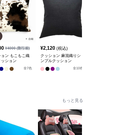
00
¥
2,120
¥
4,300
(税込)
(税込)
¥
4000
(割引前)
ション もこもこ織
クッション 麻混織りシ
クッション 芸術的花園
クッション
ンプルクッション
装飾クッション
全
8
色
全
7
色
全
10
色
もっと見る