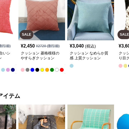
SALE
SALE
¥
2,450
¥
3,040
¥
3,6
(税込)
割引前)
¥
2720
(割引前)
合いシ
クッション 菱格模様の
クッション なめらか質
クッ
ン
やすらぎクッション
感 上質クッション
り目
全
全
22
13
色
色
アイテム