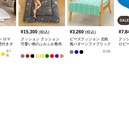
SALE
¥
15,300
¥
3,260
¥
7,8
(税込)
(税込)
 ロマ
クッション クッション
ビーズクッション 北欧
クッ
団付きダ
可愛い柄のふかふか敷布
風パターンファブリック
ロビ
団
アームチェア
全
7
全
全
3
色
色
13
色