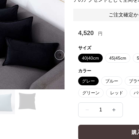
ご注文確定か
4,520
円
サイズ
Next slide
40|40cm
45|45cm
カラー
グレー
ブルー
ブラ
グリーン
レッド
パ
1
購