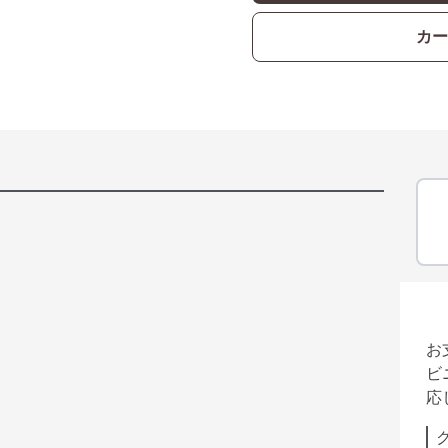
カー
お
ビ
応