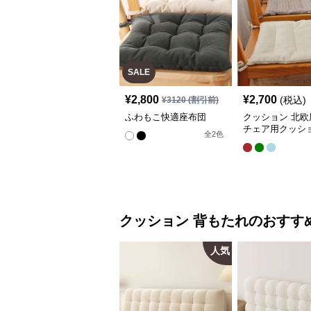
SALE
¥
2,800
¥
2,700
(税込)
¥
3120
(割引前)
ふわもこ快適座布団
クッション 北欧
チェア用クッシ
全
2
色
クッション
背もたれ
のおすす
人気