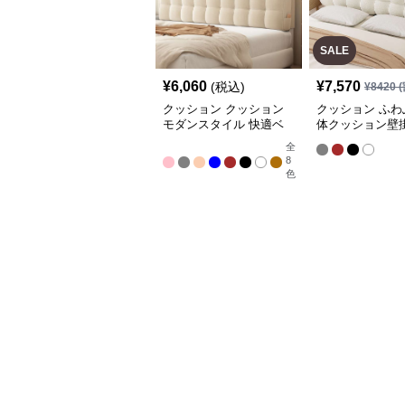
SALE
¥
6,060
¥
7,570
(税込)
¥
8420
(
クッション クッション
クッション ふわ
モダンスタイル 快適ベ
体クッション壁
ッドヘッドボード
ドボード
全
8
色