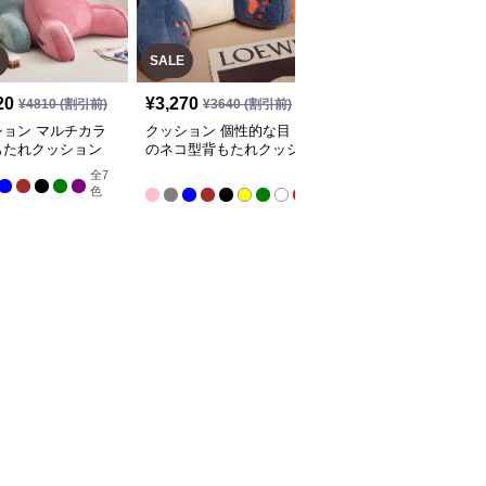
SALE
20
¥
3,270
¥
4,310
(税込)
¥
4810
(割引前)
¥
3640
(割引前)
ション マルチカラ
クッション 個性的な目
クッション コージーコ
もたれクッション
のネコ型背もたれクッシ
ーナークッション
ョン
全
7
全
全
3
色
色
9
色