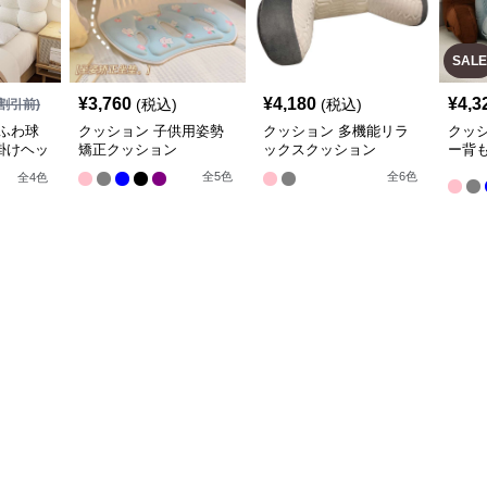
SALE
¥
3,760
¥
4,180
¥
4,3
(税込)
(税込)
割引前)
ふわ球
クッション 子供用姿勢
クッション 多機能リラ
クッ
掛けヘッ
矯正クッション
ックスクッション
ー背
全
5
色
全
6
色
全
4
色