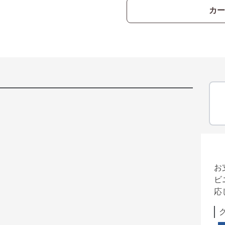
カー
お
ビ
応