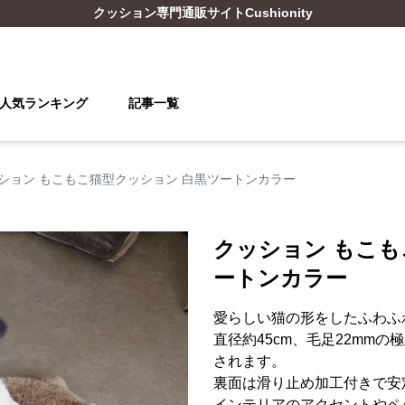
クッション
専門通販サイト
Cushionity
人気ランキング
記事一覧
ション もこもこ猫型クッション 白黒ツートンカラー
クッション もこも
ートンカラー
愛らしい猫の形をしたふわふ
直径約45cm、毛足22mm
されます。
裏面は滑り止め加工付きで安
インテリアのアクセントやペ