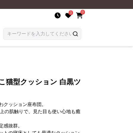
0
0
こ猫型クッション 白黒ツ
わクッション座布団。
の極上の肌触りで、見た目も使い心地も癒
定感抜群。
ットの寝床としても最適なクッション