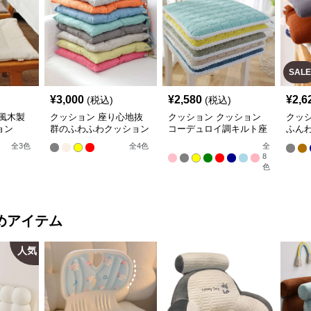
SALE
¥
3,000
¥
2,580
¥
2,6
(税込)
(税込)
風木製
クッション 座り心地抜
クッション クッション
クッ
ョン
群のふわふわクッション
コーデュロイ調キルト座
ふん
布団
ェア
全
3
色
全
4
色
全
8
色
めアイテム
人気