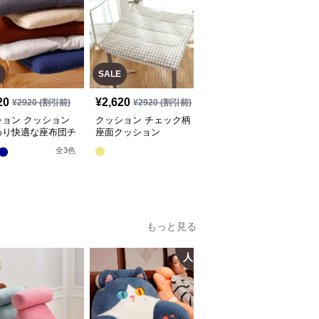
SALE
SALE
20
¥
2,620
¥
2,390
¥
2920
(割引前)
¥
2920
(割引前)
¥
2660
(割引前)
ション クッション
クッション チェック柄
クッション ふわふわ織
わり快適な座布団チ
座面クッション
り模様クッション座布団
パッド
全
3
色
もっと見る
人気
人