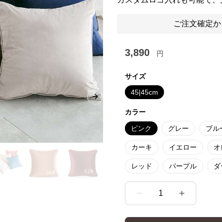
ご注文確定か
3,890
円
サイズ
45|45cm
Next slide
カラー
ピンク
グレー
ブル
カーキ
イエロー
オ
レッド
パープル
ダ
1