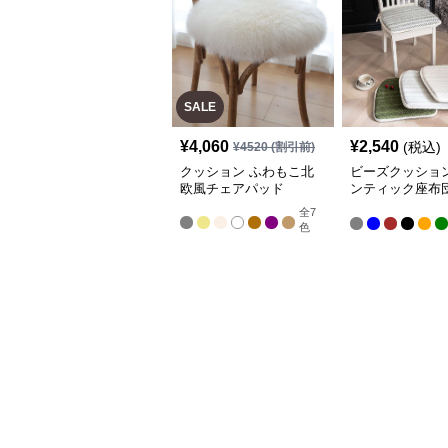
SALE
¥
4,060
¥
2,540
(税込)
¥
4520
(割引前)
クッション ふわもこ北
ビーズクッション
欧風チェアパッド
ンティック座布
イニングチェア
全
7
色