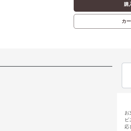
購
カー
お
ビ
応