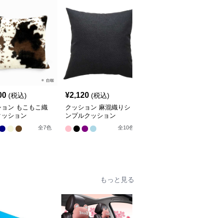
SALE
00
¥
2,120
¥
3,870
(税込)
(税込)
¥
4300
(割引前)
ション もこもこ織
クッション 麻混織りシ
クッション 芸術的花園
クッション
ンプルクッション
装飾クッション
全
8
色
全
7
色
全
10
色
もっと見る