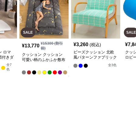
SALE
SALE
¥
15300
(割引
¥
3,260
¥
7,8
(税込)
¥
13,770
前)
 ロマ
ビーズクッション 北欧
クッ
クッション クッション
団付きダ
風パターンファブリック
ロビ
可愛い柄のふかふか敷布
アームチェア
団
全
7
全
3
色
全
色
13
色