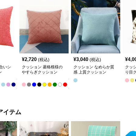
¥
2,720
¥
3,040
¥
4,0
(税込)
(税込)
合いシ
クッション 菱格模様の
クッション なめらか質
クッ
ン
やすらぎクッション
感 上質クッション
り目
全
全
22
13
色
色
アイテム