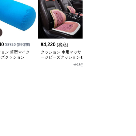
SALE
40
¥
4,220
¥
2,860
(税込)
¥
8720
(割引前)
¥
3180
(割引前)
ション 筒型マイク
クッション 車用マッサ
クッション ゆったりく
ーズクッション
ージビーズクッションセ
つろげるビーズクッショ
ット
ン
全
13
色
全
9
色