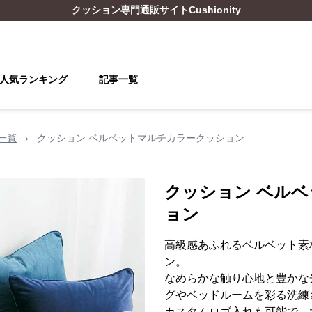
クッション
専門通販サイト
Cushionity
人気ランキング
記事一覧
一覧
›
クッション ベルベットマルチカラークッション
クッション ベル
ョン
高級感あふれるベルベット素
ン。
なめらかな触り心地と豊かな
グやベッドルームを彩る洗練
カスタムロゴ入れも可能で、