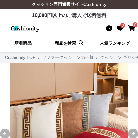
クッション
専門通販サイト
Cushionity
10,000
円以上のご購入で送料無料
0
0
新着商品
商品を検索
人気ランキング
Cushionity TOP
›
ソファークッションの一覧
›
クッション ギリシ
Previous slide
Ne