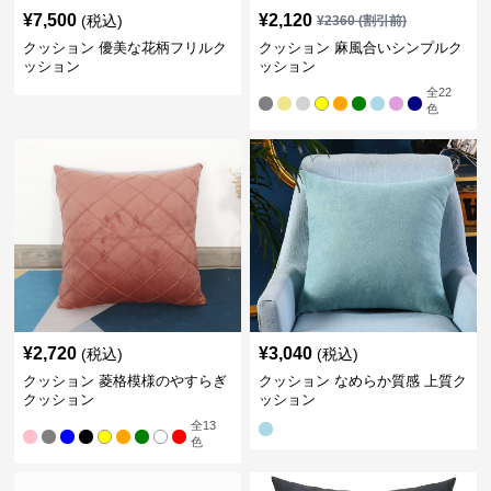
¥
7,500
¥
2,120
(税込)
¥
2360
(割引前)
クッション 優美な花柄フリルク
クッション 麻風合いシンプルク
ッション
ッション
全
22
色
¥
2,720
¥
3,040
(税込)
(税込)
クッション 菱格模様のやすらぎ
クッション なめらか質感 上質ク
クッション
ッション
全
13
色