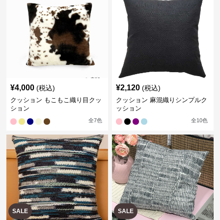
¥
4,000
¥
2,120
(税込)
(税込)
クッション もこもこ織り目クッ
クッション 麻混織りシンプルク
ション
ッション
全
7
色
全
10
色
SALE
SALE