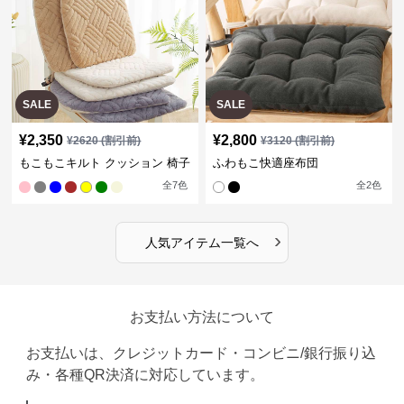
SALE
SALE
¥
2,350
¥
2,800
¥
2620
(割引前)
¥
3120
(割引前)
もこもこキルト クッション 椅子
ふわもこ快適座布団
全
7
色
全
2
色
›
人気アイテム一覧へ
お支払い方法について
お支払いは、クレジットカード・コンビニ/銀行振り込
み・各種QR決済に対応しています。