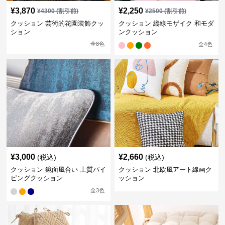
¥
3,870
¥
2,250
¥
4300
(割引前)
¥
2500
(割引前)
クッション 芸術的花園装飾クッ
クッション 縦線モザイク 和モダ
ション
ンクッション
全
8
色
全
4
色
¥
3,000
¥
2,660
(税込)
(税込)
クッション 鏡面風合い 上質パイ
クッション 北欧風アート線画ク
ピングクッション
ッション
全
3
色