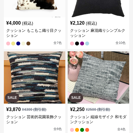
¥
4,000
¥
2,120
(税込)
(税込)
クッション もこもこ織り目クッ
クッション 麻混織りシンプルク
ション
ッション
全
7
色
全
10
色
SALE
SALE
¥
3,870
¥
2,250
¥
4300
(割引前)
¥
2500
(割引前)
クッション 芸術的花園装飾クッ
クッション 縦線モザイク 和モダ
ション
ンクッション
全
8
色
全
4
色