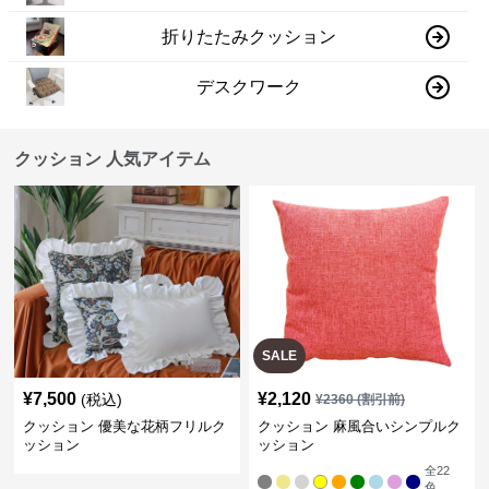
折りたたみクッション
デスクワーク
クッション 人気アイテム
SALE
¥
7,500
¥
2,120
(税込)
¥
2360
(割引前)
クッション 優美な花柄フリルク
クッション 麻風合いシンプルク
ッション
ッション
全
22
色