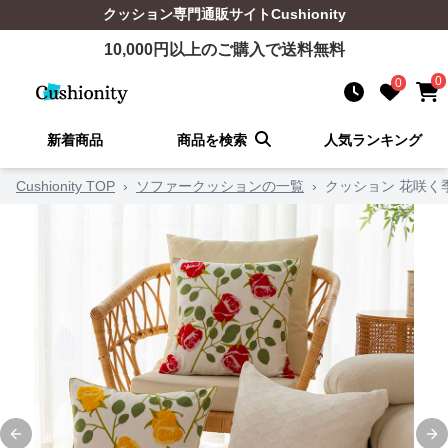
クッション
専門通販サイト
Cushionity
10,000
円以上のご購入で送料無料
0
0
新着商品
商品を検索
人気ランキング
Cushionity TOP
›
ソファークッションの一覧
›
クッション 花咲く
Previous slide
Ne