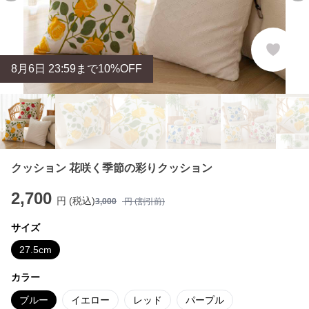
8
月
6
日 23:59まで10%OFF
クッション 花咲く季節の彩りクッション
2,700
円 (税込)
3,000
円 (割引前)
サイズ
27.5cm
カラー
ブルー
イエロー
レッド
パープル