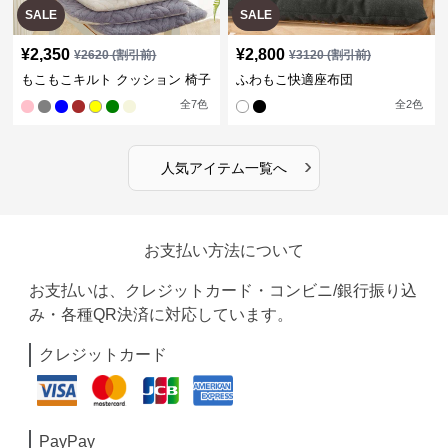
SALE
SALE
¥
2,350
¥
2,800
¥
2620
(割引前)
¥
3120
(割引前)
もこもこキルト クッション 椅子
ふわもこ快適座布団
全
7
色
全
2
色
›
人気アイテム一覧へ
お支払い方法について
お支払いは、クレジットカード・コンビニ/銀行振り込
み・各種QR決済に対応しています。
クレジットカード
PayPay