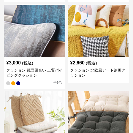
¥
3,000
¥
2,660
(税込)
(税込)
クッション 鏡面風合い 上質パイ
クッション 北欧風アート線画ク
ピングクッション
ッション
全
3
色