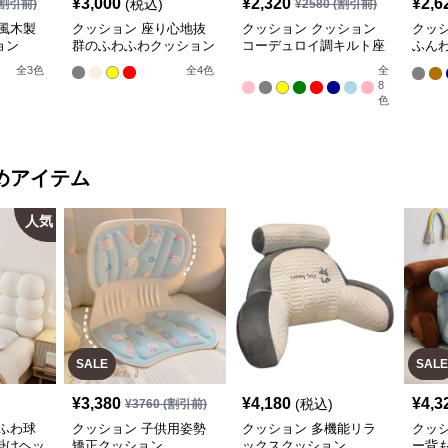
¥
3,000
¥
2,320
¥
2,6
(税込)
割引前)
¥
2580
(割引前)
風木製
クッション 座り心地抜
クッション クッション
クッ
ョン
群のふわふわクッション
コーデュロイ調キルト座
ふん
布団
ェア
全
3
色
全
4
色
全
8
色
めアイテム
人気
SALE
SALE
¥
3,380
¥
4,180
¥
4,3
(税込)
¥
3760
(割引前)
ふわ球
クッション 子供用姿勢
クッション 多機能リラ
クッ
掛けヘッ
矯正クッション
ックスクッション
ー背