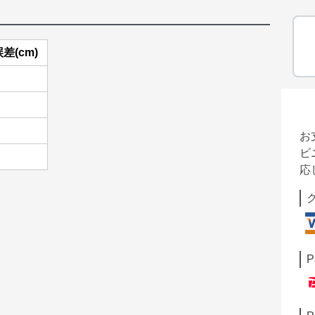
差(cm)
お
ビ
応
P