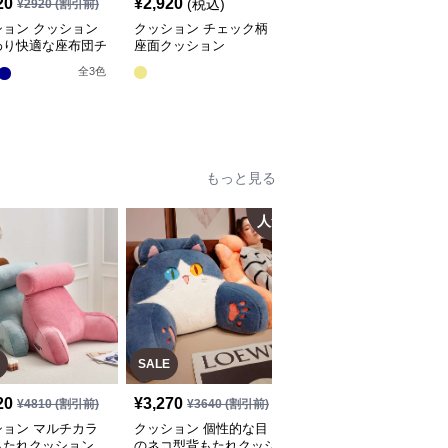
20
¥
2,920
¥
2,660
(税込)
(税込)
¥
2920
(割引前)
ション クッション
クッション チェック柄
クッション ふわふわ織
わり快適な座布団チ
座面クッション
り模様クッション座布団
パッド
全
3
色
もっと見る
人気
人
SALE
20
¥
3,270
¥
4,310
(税込)
¥
4810
(割引前)
¥
3640
(割引前)
ション マルチカラ
クッション 個性的な目
クッション コージーコ
もたれクッション
のネコ型背もたれクッシ
ーナークッション