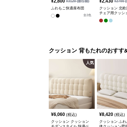
¥
2,800
¥
2,430
¥
3120
(割引前)
¥
2700
(
ふわもこ快適座布団
クッション 北欧
チェア用クッシ
全
2
色
クッション
背もたれ
のおすす
人気
¥
6,060
¥
8,420
(税込)
(税込)
クッション クッション
クッション ふわ
モダンスタイル 快適ベ
体クッション壁