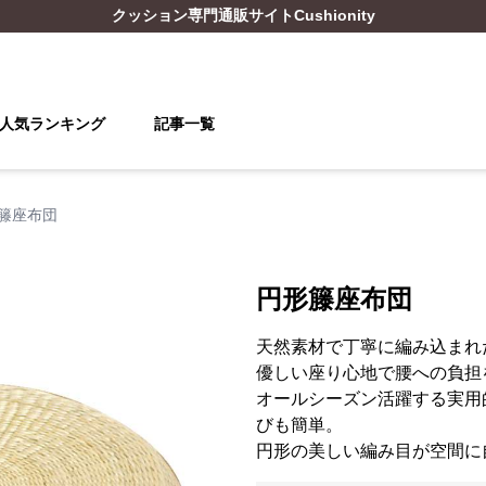
クッション
専門通販サイト
Cushionity
人気ランキング
記事一覧
籐座布団
円形籐座布団
天然素材で丁寧に編み込まれ
優しい座り心地で腰への負担
オールシーズン活躍する実用
びも簡単。
円形の美しい編み目が空間に