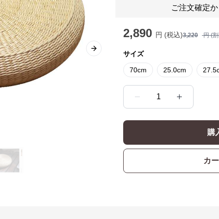
ご注文確定か
2,890
円 (税込)
3,220
円 (
Next slide
サイズ
70cm
25.0cm
27.5
1
購
カー