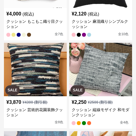
¥
4,000
¥
2,120
(税込)
(税込)
クッション もこもこ織り目クッ
クッション 麻混織りシンプルク
ション
ッション
全
7
色
全
10
色
SALE
SALE
¥
3,870
¥
2,250
¥
4300
(割引前)
¥
2500
(割引前)
クッション 芸術的花園装飾クッ
クッション 縦線モザイク 和モダ
ション
ンクッション
全
8
色
全
4
色