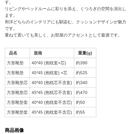
す。
リビングやベッドルームに彩りを添え、くつろぎの空間を演出し
ます。
和洋どちらのインテリアにも馴染む、クッションデザインが魅力
です。
重ねて置いても美しく、お部屋のアクセントとして最適です。
品名
規格
重量(g)
方形靴垫
40*40 (抱枕套+芯)
約390
方形靴垫
45*45 (抱枕套) +芯
約525
方形靴垫芯
40*40 (抱枕芯不含套)
約340
方形靴垫芯
45*45 (抱枕芯不含套)
約470
方形靴垫套
40*40 (抱枕套不含芯)
約50
方形靴垫套
45*45 (抱枕套不含芯)
約55
商品画像