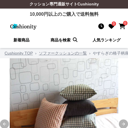
クッション
専門通販サイト
Cushionity
10,000
円以上のご購入で送料無料
0
0
新着商品
商品を検索
人気ランキング
Cushionity TOP
›
ソファークッションの一覧
›
やすらぎの格子柄
Previous slide
Ne