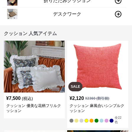
折りたたみクッション
デスクワーク
クッション 人気アイテム
SALE
¥
7,500
¥
2,120
(税込)
¥
2360
(割引前)
クッション 優美な花柄フリルク
クッション 麻風合いシンプルク
ッション
ッション
全
22
色