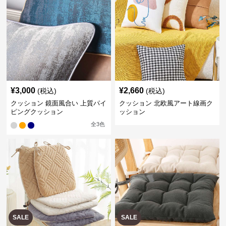
¥
3,000
¥
2,660
(税込)
(税込)
クッション 鏡面風合い 上質パイ
クッション 北欧風アート線画ク
ピングクッション
ッション
全
3
色
SALE
SALE