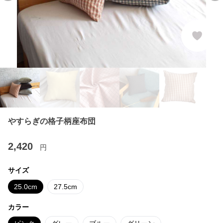
やすらぎの格子柄座布団
2,420
円
サイズ
25.0cm
27.5cm
カラー