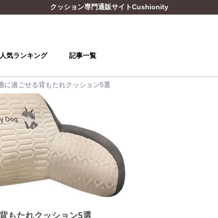
クッション
専門通販サイト
Cushionity
人気ランキング
記事一覧
適に過ごせる背もたれクッション5選
背もたれクッション5選